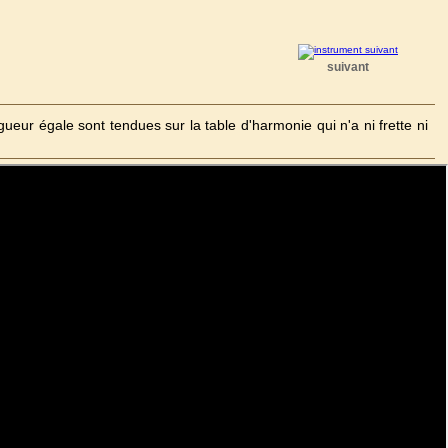
suivant
eur égale sont tendues sur la table d'harmonie qui n'a ni frette ni