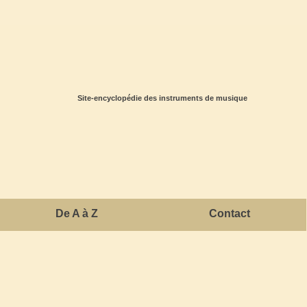
Site-encyclopédie des instruments de musique
De A à Z
Contact