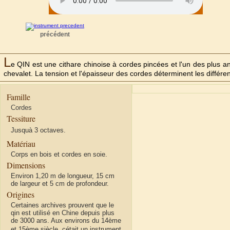
précédent
L
e QIN est une cithare chinoise à cordes pincées et l'un des plus a
chevalet. La tension et l'épaisseur des cordes déterminent les différe
Famille
Cordes
Tessiture
Jusquà 3 octaves.
Matériau
Corps en bois et cordes en soie.
Dimensions
Environ 1,20 m de longueur, 15 cm
de largeur et 5 cm de profondeur.
Origines
Certaines archives prouvent que le
qin est utilisé en Chine depuis plus
de 3000 ans. Aux environs du 14ème
et 15ème siècle, cétait un instrument