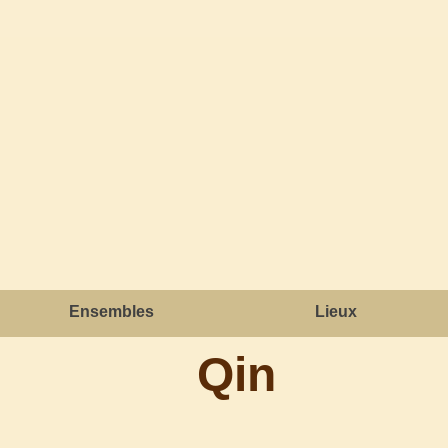
Ensembles
Lieux
Qin