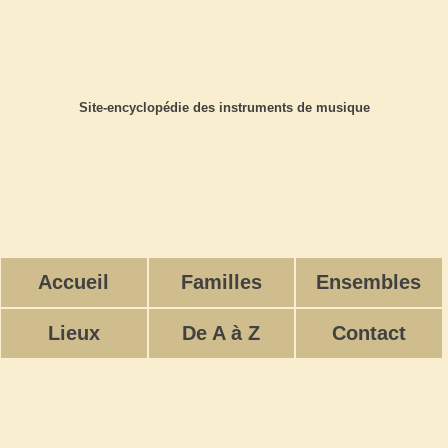
Site-encyclopédie des instruments de musique
Accueil
Familles
Ensembles
Lieux
De A à Z
Contact