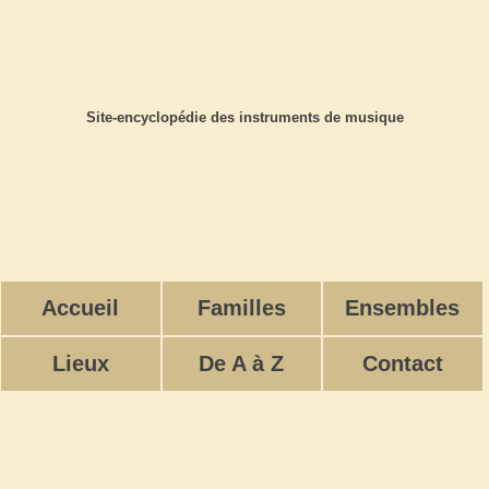
Site-encyclopédie des instruments de musique
Accueil
Familles
Ensembles
Lieux
De A à Z
Contact