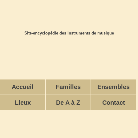
Site-encyclopédie des instruments de musique
Accueil
Familles
Ensembles
Lieux
De A à Z
Contact