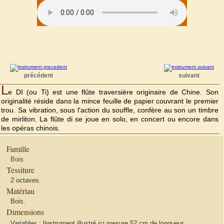
précédent
suivant
L
e DI (ou Ti) est une flûte traversière originaire de Chine. Son
originalité réside dans la mince feuille de papier couvrant le premier
trou. Sa vibration, sous l'action du souffle, confère au son un timbre
de mirliton. La flûte di se joue en solo, en concert ou encore dans
les opéras chinois.
Famille
Bois
Tessiture
2 octaves.
Matériau
Bois.
Dimensions
Variables : linstrument illustré ici mesure 52 cm de longueur.