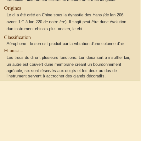
Origines
Le di a été créé en Chine sous la dynastie des Hans (de lan 206
avant J-C à lan 220 de notre ère). Il sagit peut-être dune évolution
dun instrument chinois plus ancien, le chi.
Classification
Aérophone : le son est produit par la vibration d'une colonne d'air.
Et aussi...
Les trous du di ont plusieurs fonctions. Lun deux sert à insuffler lair,
un autre est couvert dune membrane créant un bourdonnement
agréable, six sont réservés aux doigts et les deux au dos de
linstrument servent à accrocher des glands décoratifs.