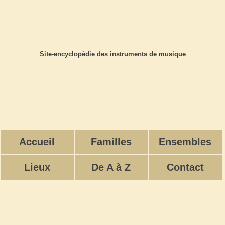
Site-encyclopédie des instruments de musique
Accueil
Familles
Ensembles
Lieux
De A à Z
Contact