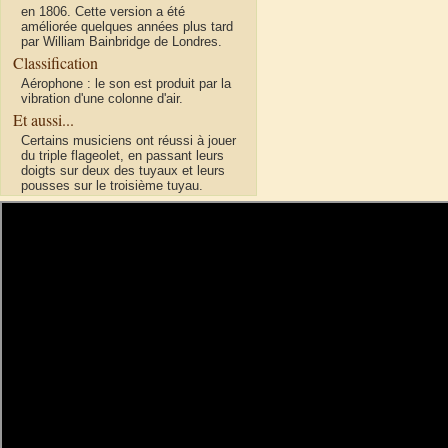
en 1806. Cette version a été
améliorée quelques années plus tard
par William Bainbridge de Londres.
Classification
Aérophone : le son est produit par la
vibration d'une colonne d'air.
Et aussi...
Certains musiciens ont réussi à jouer
du triple flageolet, en passant leurs
doigts sur deux des tuyaux et leurs
pousses sur le troisième tuyau.