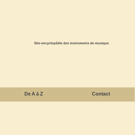
Site-encyclopédie des instruments de musique
De A à Z
Contact