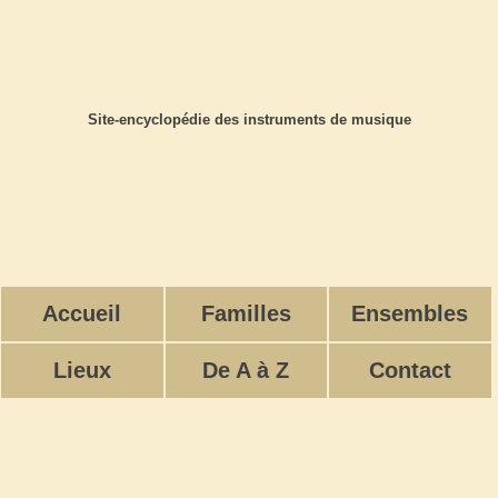
Site-encyclopédie des instruments de musique
Accueil
Familles
Ensembles
Lieux
De A à Z
Contact