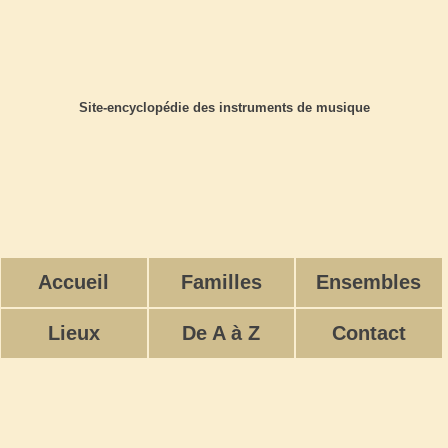
Site-encyclopédie des instruments de musique
Accueil
Familles
Ensembles
Lieux
De A à Z
Contact