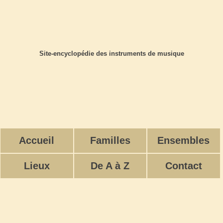
Site-encyclopédie des instruments de musique
Accueil
Familles
Ensembles
Lieux
De A à Z
Contact